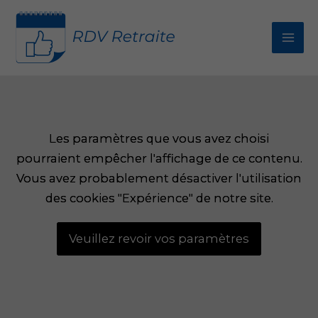
Aller
au
contenu
Agences Carsat en Ariège (09) : Adresses,
téléphones et horaires
Les paramètres que vous avez choisi
Les paramètres que vous avez choisi
pourraient empêcher l'affichage de ce contenu.
pourraient empêcher l'affichage de ce contenu.
Vous avez probablement désactiver l'utilisation
Vous avez probablement désactiver l'utilisation
des cookies "Expérience" de notre site.
des cookies "Expérience" de notre site.
Veuillez revoir vos paramètres
Veuillez revoir vos paramètres