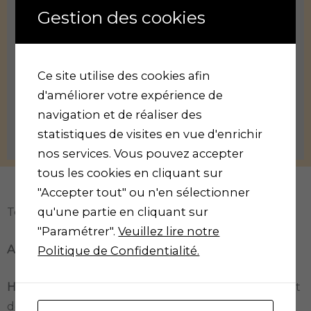
Gestion des cookies
Les paramètres que vous avez choisi pourraient empêcher l'affichage de ce contenu. Vous avez probablement désactiver l'utilisation des cookies "Expérience" de notre site.
Les paramètres que vous avez choisi pourraient empêcher l'affichage de ce contenu. Vous avez probablement désactiver l'utilisation des cookies "Expérience" de notre site.
Veuillez revoir vos paramètres
Veuillez revoir vos paramètres
Ce site utilise des cookies afin
d'améliorer votre expérience de
navigation et de réaliser des
statistiques de visites en vue d'enrichir
nos services. Vous pouvez accepter
tous les cookies en cliquant sur
Carsat Foix
"Accepter tout" ou n'en sélectionner
qu'une partie en cliquant sur
Toutes les informations sur l’agence de Foix :
"Paramétrer".
Veuillez lire notre
Adresse :
1 Avenue Sibian, 09015 Foix
Politique de Confidentialité.
Horaires :
Du lundi au vendredi, de 8h30 à 12h30 et
de 13h30 à 17h (16h pour le vendredi).