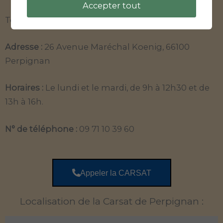
Accepter tout
Toutes les informations sur l’agence Perpignan :
Adresse :
26 Avenue Maréchal Koenig, 66100
Perpignan
Horaires :
Le lundi et le mardi, de 9h à 12h30 et de
13h à 16h.
N° de téléphone :
09 71 10 39 60
Appeler la CARSAT
Localisation de la Carsat de Perpignan :