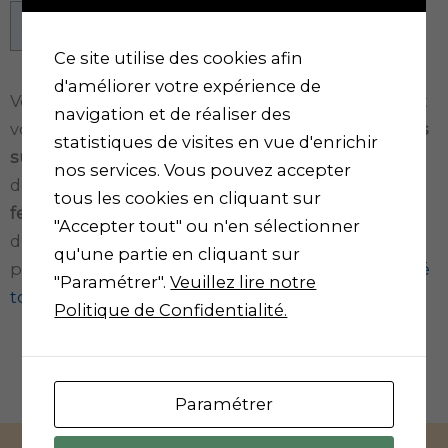
Sommaire
[
Afficher
]
Ce site utilise des cookies afin
d'améliorer votre expérience de
Vous habitez dans les Pyrénées-Orientales (66) et
navigation et de réaliser des
vous souhaitez consulter toutes les
informations
statistiques de visites en vue d'enrichir
sur vos agences Carsat ?
Sans plus attendre,
nos services. Vous pouvez accepter
découvrez les
horaires d’ouverture et de
tous les cookies en cliquant sur
fermeture ainsi que les adresses
de la Caisse
"Accepter tout" ou n'en sélectionner
d’Assurance Retraite et Santé Au Travail la plus
qu'une partie en cliquant sur
proche de chez vous. Nous avons également
listé
"Paramétrer".
Veuillez lire notre
toutes les agences de votre région ici.
Politique de Confidentialité.
Voir toutes les agences Carsat en France
Paramétrer
Carsat Perpignan