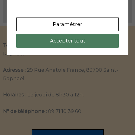
Paramétrer
Carsat Saint-Raphaël
Accepter tout
Toutes les informations sur l’agence de Saint-
Raphaël :
Adresse :
29 Rue Anatole France, 83700 Saint-
Raphaël
Horaires :
Le jeudi de 8h30 à 12h.
N° de téléphone :
09 71 10 39 60