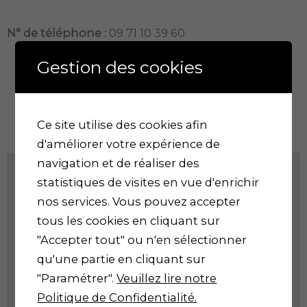
N° de téléphone :
09 71 10 39 60
Gestion des cookies
Appeler la CARSAT
Ce site utilise des cookies afin
Localisation de la Carsat de Draguignan :
d'améliorer votre expérience de
navigation et de réaliser des
statistiques de visites en vue d'enrichir
nos services. Vous pouvez accepter
tous les cookies en cliquant sur
Les paramètres que vous avez choisi pourraient empêcher l'affichage de ce contenu. Vous avez probablement désactiver l'utilisation des cookies "Expérience" de notre site.
Les paramètres que vous avez choisi pourraient empêcher l'affichage de ce contenu. Vous avez probablement désactiver l'utilisation des cookies "Expérience" de notre site.
"Accepter tout" ou n'en sélectionner
qu'une partie en cliquant sur
Veuillez revoir vos paramètres
Veuillez revoir vos paramètres
"Paramétrer".
Veuillez lire notre
Politique de Confidentialité.