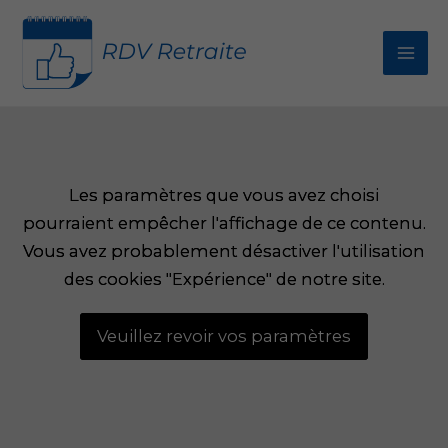
Aller
au
contenu
Agences Carsat dans le Var (83) : Adresses,
téléphones et horaires
Les paramètres que vous avez choisi
Les paramètres que vous avez choisi
pourraient empêcher l'affichage de ce contenu.
pourraient empêcher l'affichage de ce contenu.
Vous avez probablement désactiver l'utilisation
Vous avez probablement désactiver l'utilisation
des cookies "Expérience" de notre site.
des cookies "Expérience" de notre site.
Veuillez revoir vos paramètres
Veuillez revoir vos paramètres